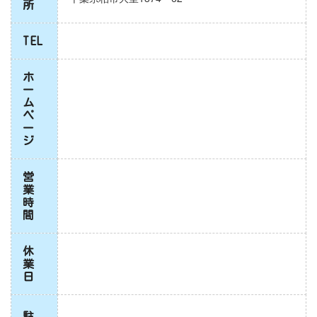
所
TEL
ホ
ー
ム
ペ
ー
ジ
営
業
時
間
休
業
日
駐