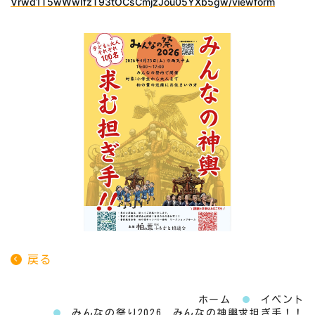
Vrwd1T5wWwIfzT93tOCsCmjzJou05YXb5gw/viewform
戻る
ホーム
イベント
みんなの祭り2026 みんなの神輿求担ぎ手！！