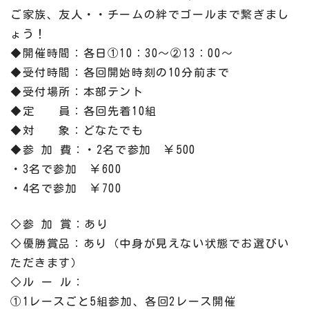
ご家族、友人・・チームの絆でゴールまで繋ぎまし
ょう！
◆開催時間：各日①10：30～②13：00～
◆受付時間：各回開始時刻の10分前まで
◆受付場所：本部テント
◆定 員：各回先着10組
◆対 象：どなたでも
◆参 加 費：・2名で参加 ￥500
・3名で参加 ￥600
・4名で参加 ￥700
◇参 加 賞：あり
◇優勝賞品：あり（中身が見えない状態でお選びい
ただきます）
◇ル ー ル：
①1レースごと5組参加、各回2レース開催