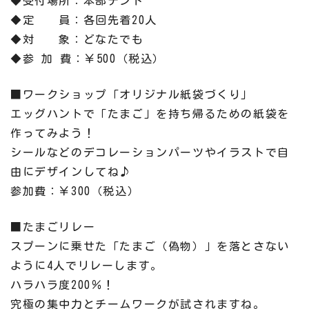
◆受付場所：本部テント
◆定 員：各回先着20人
◆対 象：どなたでも
◆参 加 費：￥500（税込）
■ワークショップ「オリジナル紙袋づくり」
エッグハントで「たまご」を持ち帰るための紙袋を
作ってみよう！
シールなどのデコレーションパーツやイラストで自
由にデザインしてね♪
参加費：￥300（税込）
■たまごリレー
スプーンに乗せた「たまご（偽物）」を落とさない
ように4人でリレーします。
ハラハラ度200％！
究極の集中力とチームワークが試されますね。