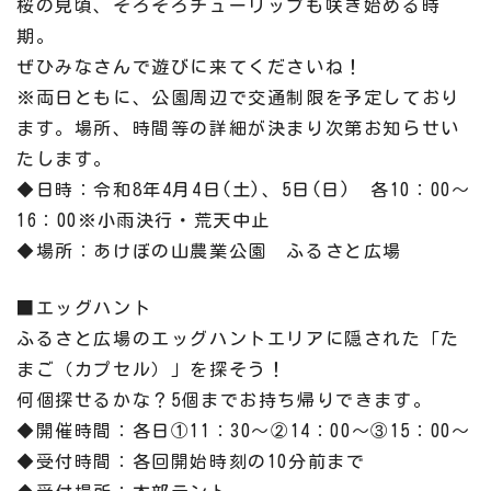
桜の見頃、そろそろチューリップも咲き始める時
期。
ぜひみなさんで遊びに来てくださいね！
※両日ともに、公園周辺で交通制限を予定しており
ます。場所、時間等の詳細が決まり次第お知らせい
たします。
◆日時：令和8年4月4日(土)、5日(日) 各10：00～
16：00※小雨決行・荒天中止
◆場所：あけぼの山農業公園 ふるさと広場
■エッグハント
ふるさと広場のエッグハントエリアに隠された「た
まご（カプセル）」を探そう！
何個探せるかな？5個までお持ち帰りできます。
◆開催時間：各日①11：30～②14：00～③15：00～
◆受付時間：各回開始時刻の10分前まで